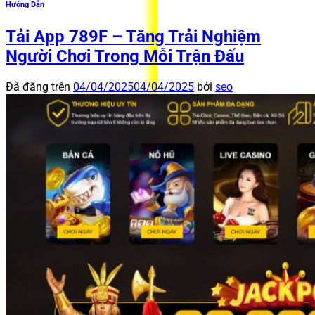
Hướng Dẫn
Tải App 789F – Tăng Trải Nghiệm
Người Chơi Trong Mỗi Trận Đấu
Đã đăng trên
04/04/2025
04/04/2025
bởi
seo