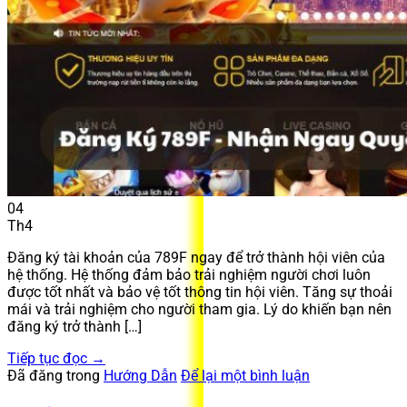
04
Th4
Đăng ký tài khoản của 789F ngay để trở thành hội viên của
hệ thống. Hệ thống đảm bảo trải nghiệm người chơi luôn
được tốt nhất và bảo vệ tốt thông tin hội viên. Tăng sự thoải
mái và trải nghiệm cho người tham gia. Lý do khiến bạn nên
đăng ký trở thành […]
Tiếp tục đọc
→
Đã đăng trong
Hướng Dẫn
Để lại một bình luận