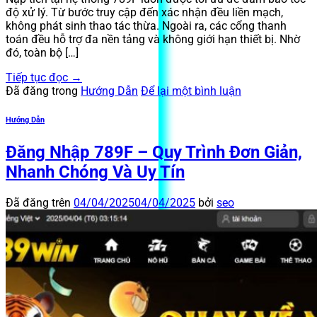
độ xử lý. Từ bước truy cập đến xác nhận đều liền mạch,
không phát sinh thao tác thừa. Ngoài ra, các cổng thanh
toán đều hỗ trợ đa nền tảng và không giới hạn thiết bị. Nhờ
đó, toàn bộ […]
Tiếp tục đọc
→
Đã đăng trong
Hướng Dẫn
Để lại một bình luận
Hướng Dẫn
Đăng Nhập 789F – Quy Trình Đơn Giản,
Nhanh Chóng Và Uy Tín
Đã đăng trên
04/04/2025
04/04/2025
bởi
seo