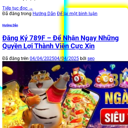
Tiếp tục đọc
→
Đã đăng trong
Hướng Dẫn
Để lại một bình luận
Hướng Dẫn
Đăng Ký 789F – Để Nhận Ngay Những
Quyền Lợi Thành Viên Cực Xịn
Đã đăng trên
04/04/2025
04/04/2025
bởi
seo