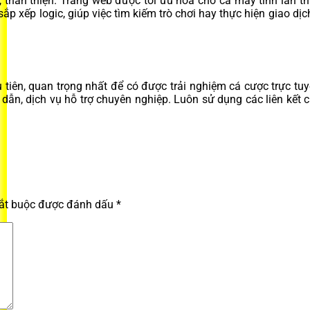
 thân thiện. Trang web được tối ưu hóa cho cả máy tính lẫn thiế
sắp xếp logic, giúp việc tìm kiếm trò chơi hay thực hiện giao dị
 tiên, quan trọng nhất để có được trải nghiệm cá cược trực tuy
dẫn, dịch vụ hỗ trợ chuyên nghiệp. Luôn sử dụng các liên kết c
bắt buộc được đánh dấu
*