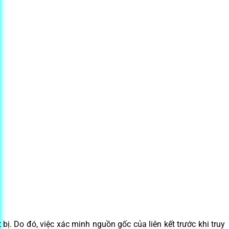
bị. Do đó, việc xác minh nguồn gốc của liên kết trước khi truy