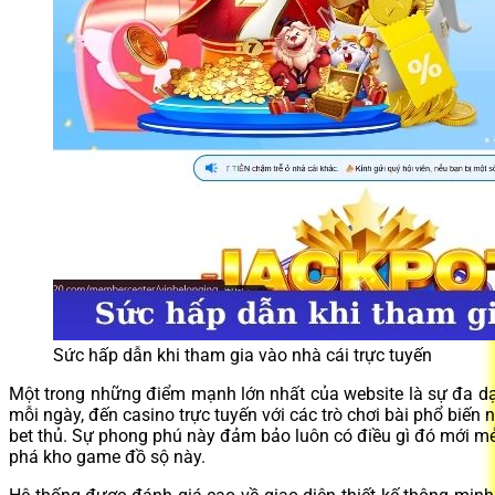
Sức hấp dẫn khi tham gia vào nhà cái trực tuyến
Một trong những điểm mạnh lớn nhất của website là sự đa dạng
mỗi ngày, đến casino trực tuyến với các trò chơi bài phổ biến 
bet thủ. Sự phong phú này đảm bảo luôn có điều gì đó mới m
phá kho game đồ sộ này.