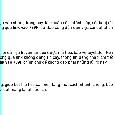
p vào những trang này, tài khoản sẽ bị đánh cắp, số dư bị rút
ông qua
link vào 789F
lừa đảo cũng dẫn đến việc cài đặt phần
i dữ liệu truyền tải đều được mã hóa, bảo vệ tuyệt đối. Nền
ng qua link không đáng tin cậy, thông tin đăng nhập, chi tiết
ink vào 789F
chính chủ để không gặp phải những rủi ro này.
, giúp bet thủ tiếp cận nền tảng một cách nhanh chóng, bảo
i đặt mạng là rất hữu ích.