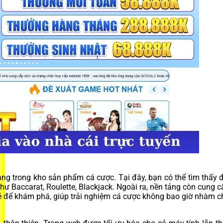
 trong kho sản phẩm cá cược. Tại đây, bạn có thể tìm thấy đủ 
như Baccarat, Roulette, Blackjack. Ngoài ra, nền tảng còn cung c
ẻ để khám phá, giúp trải nghiệm cá cược không bao giờ nhàm c