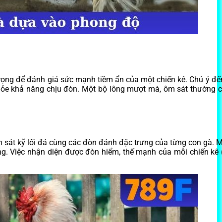
ọng để đánh giá sức mạnh tiềm ẩn của một chiến kê. Chú ý đến 
khỏe khả năng chịu đòn. Một bộ lông mượt mà, ôm sát thường 
sát kỹ lối đá cùng các đòn đánh đặc trưng của từng con gà. Một
g. Việc nhận diện được đòn hiểm, thế mạnh của mỗi chiến kê (