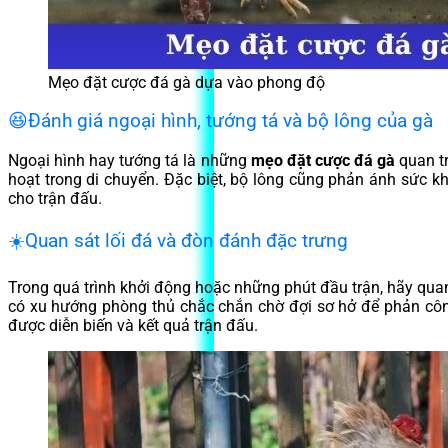
Mẹo đặt cược đá gà dựa vào phong độ
😆Đánh giá ngoại hình, tướng tá và bộ lông của gà
Ngoại hình hay tướng tá là những
mẹo đặt cược đá gà
quan tr
hoạt trong di chuyển. Đặc biệt, bộ lông cũng phản ánh sức 
cho trận đấu.
☀️Quan sát lối đá và đòn đánh đặc trưng
Trong quá trình khởi động hoặc những phút đầu trận, hãy quan 
có xu hướng phòng thủ chắc chắn chờ đợi sơ hở để phản côn
được diễn biến và kết quả trận đấu.