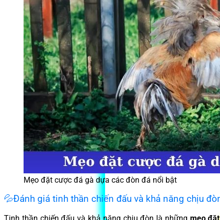
Mẹo đặt cược đá gà dựa các đòn đá nổi bật
💦Đánh giá tinh thần chiến đấu và khả năng chịu đò
Tinh thần chiến đấu và khả năng chịu đòn là những
mẹo đặt