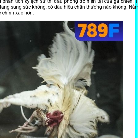
 phân tích kỹ lịch sử thi đấu phong độ hiện tại của gà chiến. 
ó đang sung sức không, có dấu hiệu chấn thương nào không. Nắ
 chính xác hơn.