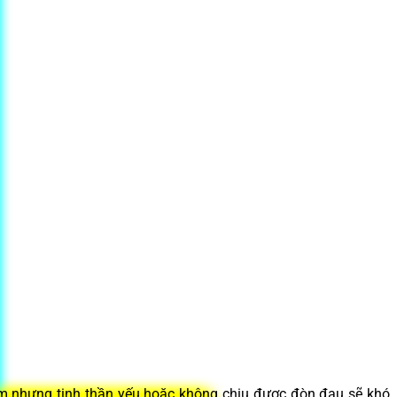
ểm nhưng tinh thần yếu hoặc không chịu được đòn đau sẽ khó