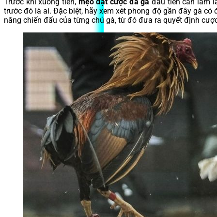
Trước khi xuống tiền,
mẹo đặt cược đá gà
đầu tiên cần làm là
trước đó là ai. Đặc biệt, hãy xem xét phong độ gần đây gà c
năng chiến đấu của từng chú gà, từ đó đưa ra quyết định cược