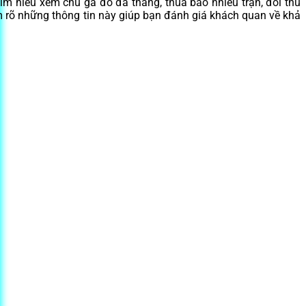
Tìm hiểu xem chú gà đó đã thắng, thua bao nhiêu trận, đối thủ
m rõ những thông tin này giúp bạn đánh giá khách quan về khả