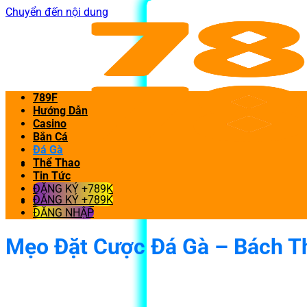
Chuyển đến nội dung
789F
Hướng Dẫn
Casino
Bắn Cá
Đá Gà
Thể Thao
Tin Tức
ĐĂNG KÝ +789K
ĐĂNG KÝ +789K
ĐĂNG NHẬP
ĐĂNG NHẬP
Mẹo Đặt Cược Đá Gà – Bách Th