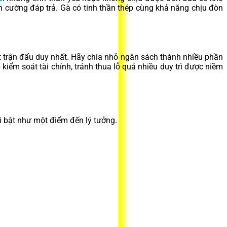
ên cường đáp trả. Gà có tinh thần thép cùng khả năng chịu đòn
t trận đấu duy nhất. Hãy chia nhỏ ngân sách thành nhiều phần
kiểm soát tài chính, tránh thua lỗ quá nhiều duy trì được niềm
i bật như một điểm đến lý tưởng.