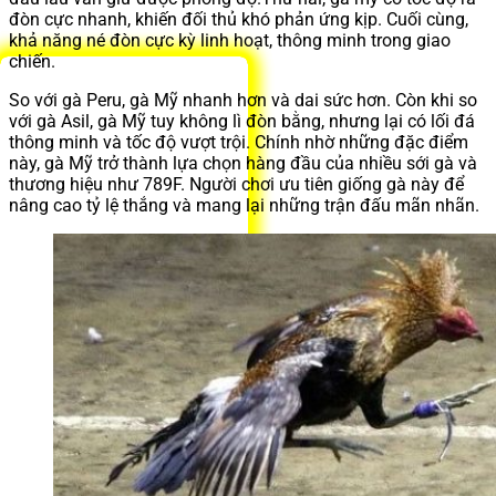
đòn cực nhanh, khiến đối thủ khó phản ứng kịp. Cuối cùng,
khả năng né đòn cực kỳ linh hoạt, thông minh trong giao
chiến.
So với gà Peru, gà Mỹ nhanh hơn và dai sức hơn. Còn khi so
với gà Asil, gà Mỹ tuy không lì đòn bằng, nhưng lại có lối đá
thông minh và tốc độ vượt trội. Chính nhờ những đặc điểm
này, gà Mỹ trở thành lựa chọn hàng đầu của nhiều sới gà và
thương hiệu như 789F. Người chơi ưu tiên giống gà này để
nâng cao tỷ lệ thắng và mang lại những trận đấu mãn nhãn.