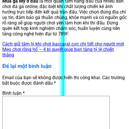
Mua gà Mỹ ở đâu
là mối quan tâm hàng đầu của nhiều dân
chơi đá gà online, đặc biệt khi chất lượng chiến kê ảnh
hưởng trực tiếp đến kết quả trận đấu. Việc chọn đúng địa chỉ
uy tín, đảm bảo gà thuần chủng, khỏe mạnh và có nguồn gốc
rõ ràng sẽ giúp người chơi yên tâm hơn khi thi đấu. Đừng
quên kết hợp kinh nghiệm chăm sóc, huấn luyện cùng nền
tảng công nghệ hiện đại từ 789F.
Cách giữ tâm lý khi chơi baccarat cực chi tiết cho người mới
Mẹo chơi rồng hổ – 4 bí quyết giúp bạn tăng tỷ lệ chiến
thắng
Để lại một bình luận
Email của bạn sẽ không được hiển thị công khai.
Các trường
bắt buộc được đánh dấu
*
Bình luận
*