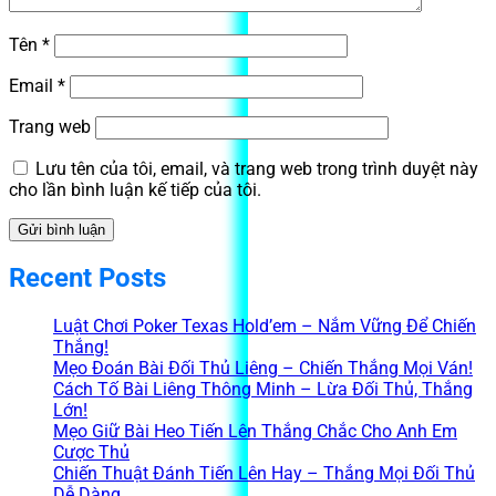
Tên
*
Email
*
Trang web
Lưu tên của tôi, email, và trang web trong trình duyệt này
cho lần bình luận kế tiếp của tôi.
Recent Posts
Luật Chơi Poker Texas Hold’em – Nắm Vững Để Chiến
Thắng!
Mẹo Đoán Bài Đối Thủ Liêng – Chiến Thắng Mọi Ván!
Cách Tố Bài Liêng Thông Minh – Lừa Đối Thủ, Thắng
Lớn!
Mẹo Giữ Bài Heo Tiến Lên Thắng Chắc Cho Anh Em
Cược Thủ
Chiến Thuật Đánh Tiến Lên Hay – Thắng Mọi Đối Thủ
Dễ Dàng