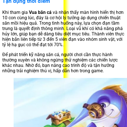
Tận dụng thời điểm
Khi tham gia
Vua bắn cá
và nhận thấy màn hình hiển thị hơn
10 con cùng lúc, đây là cơ hội lý tưởng áp dụng chiến thuật
săn mồi hiệu quả. Trong tình huống này, lựa chọn đạn tầm
trung là quyết định thông minh. Loại vũ khí có khả năng phá
hủy lớn, giúp bạn dễ dàng tiêu diệt mục tiêu. Thành viên thực
hiện bắn liên tiếp từ 3 đến 5 viên đạn vào nhóm sinh vật, với
tỷ lệ hạ gục có thể đạt tới 70%.
Để phát triển kỹ năng săn cá, người chơi cần thực hành
thường xuyên và không ngừng thử nghiệm các chiến lược
khác nhau. Nhờ đó, bạn nâng cao trình độ và tận hưởng
những trải nghiệm thú vị, hấp dẫn hơn trong game.