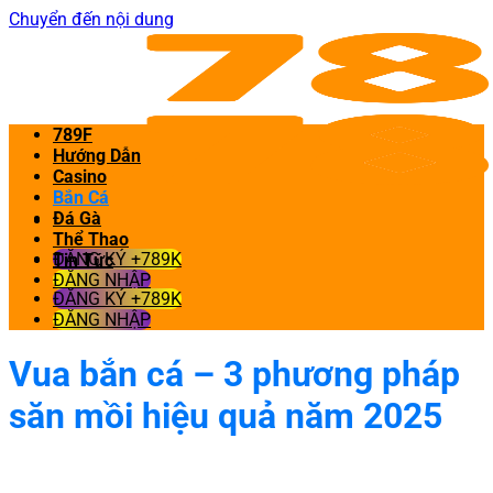
Chuyển đến nội dung
789F
Hướng Dẫn
Casino
Bắn Cá
Đá Gà
Thể Thao
ĐĂNG KÝ +789K
Tin Tức
ĐĂNG NHẬP
ĐĂNG KÝ +789K
ĐĂNG NHẬP
Vua bắn cá – 3 phương pháp
săn mồi hiệu quả năm 2025