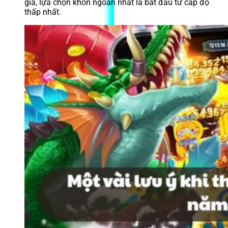
gia, lựa chọn khôn ngoan nhất là bắt đầu từ cấp độ
thấp nhất.