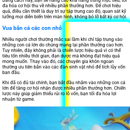
Bằng cách này, bạn sẽ nâng cao khả năng trúng mục tiêu, tối
đa hóa cơ hội thu về nhiều phần thưởng hơn. Để chơi hiệu
quả, điều cần thiết là duy trì sự tập trung cao độ, quan sát kỹ
lưỡng mọi diễn biến trên màn hình, không bỏ lỡ bất kỳ cơ hội.
Vua bắn cá các con nhỏ
Nhiều người chơi thường mắc sai lầm khi chỉ tập trung vào
những con cá lớn do chúng mang lại phần thưởng cao hơn.
Tuy nhiên, đây không phải là chiến lược hiệu quả vì có thể
tiêu tốn nhiều thời gian, đạn dược mà không đạt hiệu quả
mong muốn. Thay vào đó, các chuyên gia khôn ngoan
thường ưu tiên bắn vào các đàn sinh vật nhỏ để tích lũy vốn
ban đầu.
Khi đã có đủ tài chính, bạn bắt đầu nhắm vào những con cá
lớn để tăng cơ hội nhận được nhiều phần thưởng hơn. Chiến
lược này giúp giảm thiểu rủi ro lỗ vốn, bạn tối đa hóa lợi
nhuận từ game.