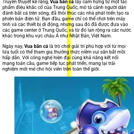
Truyền thuyết kể rằng,
Vua bắn cá
lấy cảm hứng từ một tác
phẩm điêu khắc cổ của Trung Quốc, mô tả cảnh người dân
đánh bắt cá trên sông, đã thôi thúc các nhà phát triển tạo ra
phiên bản điện tử. Ban đầu, game chỉ có thể chơi trên máy
tính và các thiết bị di động, nhưng sau đó đã được đưa vào
các game center ở Trung Quốc, và từ đó lan rộng ra các nước
khác trong khu vực châu Á như Nhật Bản, Việt Nam.
Ngày nay,
Vua bắn cá
là trò chơi giải trí phù hợp với từ mọi
lứa tuổi có thể tham gia thưởng thức niềm vui săn bắt mồi
hấp dẫn. Với công nghệ hiện đại cùng khả năng kết nối
mạng toàn cầu, game tiếp tục phát triển, mang lại trải
nghiệm mới mẻ cho hội viên trên toàn thế giới.