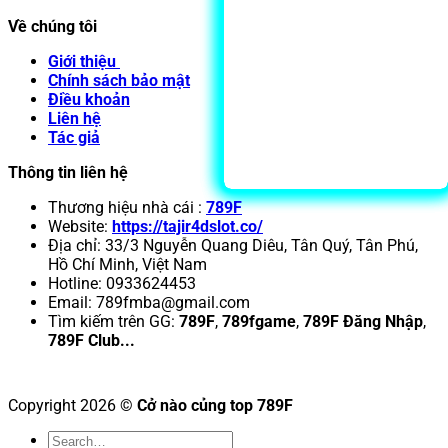
Về chúng tôi
Giới thiệu
Chính sách bảo mật
Điều khoản
Liên hệ
Tác giả
Thông tin liên hệ
Thương hiệu nhà cái :
789F
Website:
https://tajir4dslot.co/
Địa chỉ: 33/3 Nguyễn Quang Diêu, Tân Quý, Tân Phú,
Hồ Chí Minh, Việt Nam
Hotline: 0933624453
Email:
789fmba@gmail.com
Tìm kiếm trên GG:
789F
,
789fgame
,
789F Đăng Nhập
,
789F Club...
Copyright 2026 ©
Cở nào củng top 789F