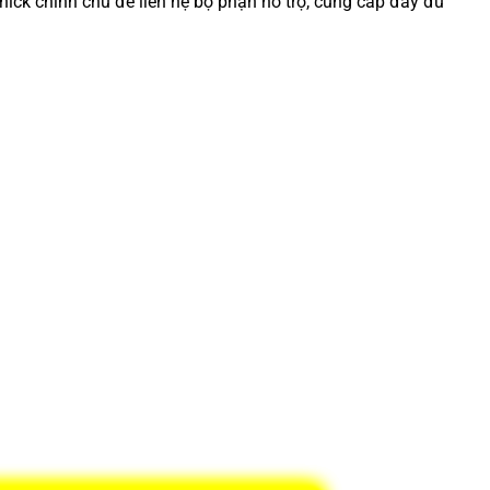
nick chính chủ để liên hệ bộ phận hỗ trợ, cung cấp đầy đủ