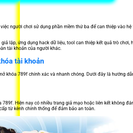
à việc người chơi sử dụng phần mềm thứ ba để can thiệp vào h
iả lập, ứng dụng hack dữ liệu, tool can thiệp kết quả trò chơi
oàn tài khoản của người khác.
khóa tài khoản
mở khóa 789f chính xác và nhanh chóng. Dưới đây là hướng dẫn
 789f. Hiện nay có nhiều trang giả mạo hoặc liên kết không đán
 cấp từ kênh chính thống để đảm bảo an toàn.