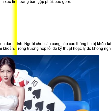
h xác tình trạng bạn gặp phải, bao gồm:
nh danh tính. Người chơi cần cung cấp các thông tin bị
khóa tà
tài khoản. Trong trường hợp lỗi do kỹ thuật hoặc lý do không ngh