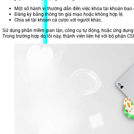
Một số hành vi thường dẫn đến việc khóa tài khoản bao
Đăng ký bằng thông tin giả mạo hoặc không hợp lệ.
Chia sẻ tài khoản cá cược với người khác.
Sử dụng phần mềm gian lận, công cụ tự động, hoặc ứng dụng th
Trong trường hợp do lỗi này, thành viên liên hệ với bộ phận C