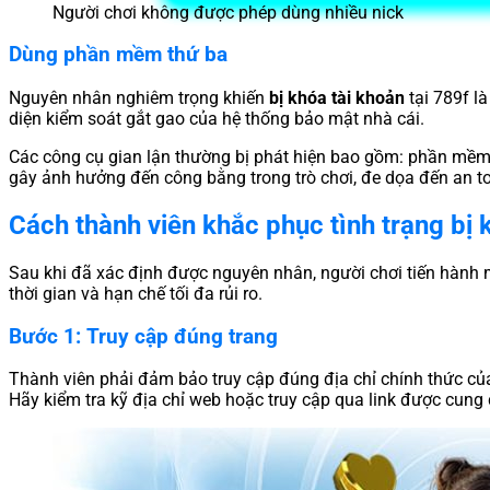
Người chơi không được phép dùng nhiều nick
Dùng phần mềm thứ ba
Nguyên nhân nghiêm trọng khiến
bị khóa tài khoản
tại 789f l
diện kiểm soát gắt gao của hệ thống bảo mật nhà cái.
Các công cụ gian lận thường bị phát hiện bao gồm: phần mềm g
gây ảnh hưởng đến công bằng trong trò chơi, đe dọa đến an t
Cách thành viên khắc phục tình trạng bị 
Sau khi đã xác định được nguyên nhân, người chơi tiến hành 
thời gian và hạn chế tối đa rủi ro.
Bước 1: Truy cập đúng trang
Thành viên phải đảm bảo truy cập đúng địa chỉ chính thức của
Hãy kiểm tra kỹ địa chỉ web hoặc truy cập qua link được cung