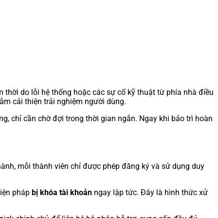
 thời do lỗi hệ thống hoặc các sự cố kỹ thuật từ phía nhà điều
ằm cải thiện trải nghiệm người dùng.
g, chỉ cần chờ đợi trong thời gian ngắn. Ngay khi bảo trì hoàn
 hành, mỗi thành viên chỉ được phép đăng ký và sử dụng duy
 biện pháp
bị khóa tài khoản
ngay lập tức. Đây là hình thức xử