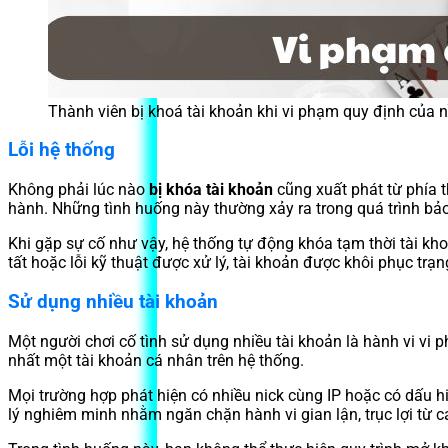
Thành viên bị khoá tài khoản khi vi phạm quy định của 
Lỗi hệ thống
Không phải lúc nào
bị khóa tài khoản
cũng xuất phát từ phía t
hành. Những tình huống này thường xảy ra trong quá trình bảo
Khi gặp sự cố như vậy, hệ thống tự động khóa tạm thời tài kho
tất hoặc lỗi kỹ thuật được xử lý, tài khoản được khôi phục tr
Sử dụng nhiều tài khoản
Một người chơi cố tình sử dụng nhiều tài khoản là hành vi vi
nhất một tài khoản cá nhân trên hệ thống.
Mọi trường hợp phát hiện có nhiều nick cùng IP hoặc có dấu hi
lý nghiêm minh nhằm ngăn chặn hành vi gian lận, trục lợi từ 