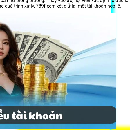
óa như thông thường. Thay vào đó, hội viên xác định rõ đâu là 
 quá trình xử lý, 789f xem xét giữ lại một tài khoản hợp lệ.