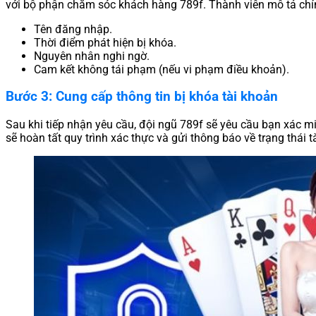
với bộ phận chăm sóc khách hàng 789f. Thành viên mô tả chín
Tên đăng nhập.
Thời điểm phát hiện bị khóa.
Nguyên nhân nghi ngờ.
Cam kết không tái phạm (nếu vi phạm điều khoản).
Bước 3: Cung cấp thông tin bị khóa tài khoản
Sau khi tiếp nhận yêu cầu, đội ngũ 789f sẽ yêu cầu bạn xác mi
sẽ hoàn tất quy trình xác thực và gửi thông báo về trạng thái 