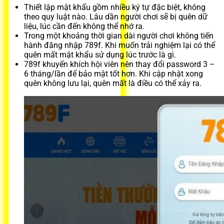
Thiết lập mật khẩu gồm nhiều ký tự đặc biệt, không
theo quy luật nào. Lâu dần người chơi sẽ bị quên dữ
liệu, lúc cần đến không thể nhớ ra.
Trong một khoảng thời gian dài người chơi không tiến
hành đăng nhập 789f. Khi muốn trải nghiệm lại có thể
quên mất mật khẩu sử dụng lúc trước là gì.
789f khuyến khích hội viên nên thay đổi password 3 –
6 tháng/lần để bảo mật tốt hơn. Khi cập nhật xong
quên không lưu lại, quên mất là điều có thể xảy ra.