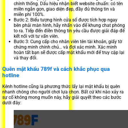
chính thống. Dấu hiệu nhận biết website chuẩn: có tên
miền ngắn gọn, giao diện đẹp, đầy đủ thông tin và
miễn phí 100%.
Bước 2: Biểu tượng hình cửa sổ được tích hợp ngay
bên phải màn hình, hãy nhấn vào để khung chat phóng
to ra. Tiếp đến điền thông tin yêu cầu được giải đáp để
kết nối với tư vấn viên.
Bước 3: Cung cấp cho nhân viên tên tài khoản, giấy tờ
chứng minh chính chủ… và đợi xác minh. Xác minh
hoàn tất bạn sẽ được cấp mật khẩu mới để truy cập lại
và thay đổi.
Quên mật khẩu 789f và cách khắc phục qua
hotline
Kênh hotline cũng là phương thức lấy lại mật khẩu bị quên
nhanh chóng cho người chơi lựa chọn. Bất cứ khi nào xảy ra
sự cố không mong muốn này, hãy giải quyết theo các bước
dưới đây: