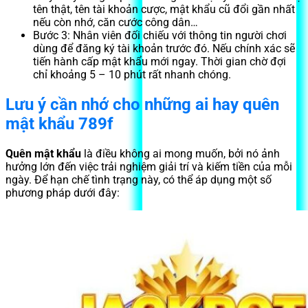
tên thật, tên tài khoản cược, mật khẩu cũ đổi gần nhất
nếu còn nhớ, căn cước công dân…
Bước 3: Nhân viên đối chiếu với thông tin người chơi
dùng để đăng ký tài khoản trước đó. Nếu chính xác sẽ
tiến hành cấp mật khẩu mới ngay. Thời gian chờ đợi
chỉ khoảng 5 – 10 phút rất nhanh chóng.
Lưu ý cần nhớ cho những ai hay quên
mật khẩu 789f
Quên mật khẩu
là điều không ai mong muốn, bởi nó ảnh
hưởng lớn đến việc trải nghiệm giải trí và kiếm tiền của mỗi
ngày. Để hạn chế tình trạng này, có thể áp dụng một số
phương pháp dưới đây: