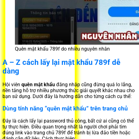
Quên mật khẩu 789f do nhiều nguyên nhân
A – Z cách lấy lại mật khẩu 789f dễ
dàng
Hội viên
quên mật khẩu
đăng nhập cũng đừng quá lo lắng,
nền tảng hỗ trợ nhiều phương thức giải quyết khác nhau cho
bạn sử dụng. Dưới đây là hướng dẫn cho từng cách cụ thể:
Dùng tính năng “quên mật khẩu” trên trang chủ
Đây là cách lấy lại password thủ công, bất cứ ai cũng có thể
tự thực hiện. Điều quan trọng nhất là người chơi phải tìm
đúng link vào trang chủ 789f để tránh bị lừa đảo tiền hoặc
đánh cắp dữ liệu. Cách thực hiện: