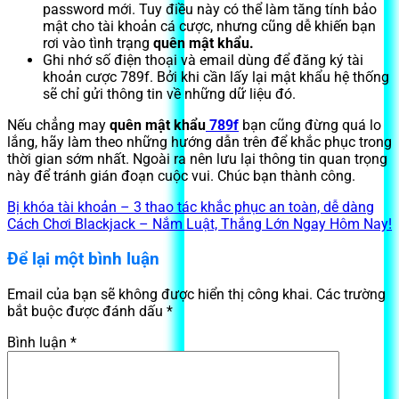
password mới. Tuy điều này có thể làm tăng tính bảo
mật cho tài khoản cá cược, nhưng cũng dễ khiến bạn
rơi vào tình trạng
quên mật khẩu.
Ghi nhớ số điện thoại và email dùng để đăng ký tài
khoản cược 789f. Bởi khi cần lấy lại mật khẩu hệ thống
sẽ chỉ gửi thông tin về những dữ liệu đó.
Nếu chẳng may
quên mật khẩu
789f
bạn cũng đừng quá lo
lắng, hãy làm theo những hướng dẫn trên để khắc phục trong
thời gian sớm nhất. Ngoài ra nên lưu lại thông tin quan trọng
này để tránh gián đoạn cuộc vui. Chúc bạn thành công.
Bị khóa tài khoản – 3 thao tác khắc phục an toàn, dễ dàng
Cách Chơi Blackjack – Nắm Luật, Thắng Lớn Ngay Hôm Nay!
Để lại một bình luận
Email của bạn sẽ không được hiển thị công khai.
Các trường
bắt buộc được đánh dấu
*
Bình luận
*