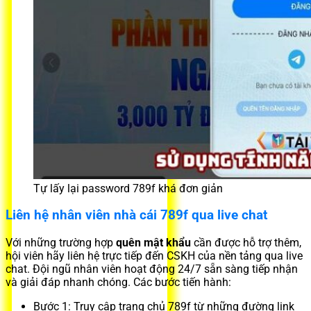
Tự lấy lại password 789f khá đơn giản
Liên hệ nhân viên nhà cái 789f qua live chat
Với những trường hợp
quên mật khẩu
cần được hỗ trợ thêm,
hội viên hãy liên hệ trực tiếp đến CSKH của nền tảng qua live
chat. Đội ngũ nhân viên hoạt động 24/7 sẵn sàng tiếp nhận
và giải đáp nhanh chóng. Các bước tiến hành:
Bước 1: Truy cập trang chủ 789f từ những đường link