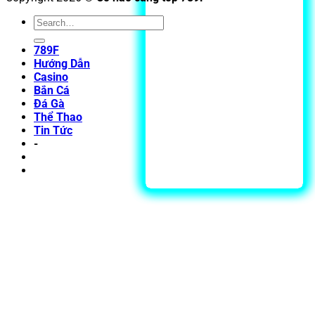
789F
Hướng Dẫn
Casino
Bắn Cá
Đá Gà
Thể Thao
Tin Tức
-